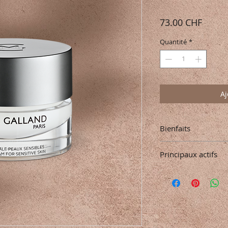
Prix
73.00 CHF
Quantité
*
Aj
Bienfaits
Crème équilibr
Principaux actifs
Apaise, minimis
Cire d'abeille
Extrait de mar
Extrait de cam