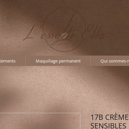
itements
Maquillage permanent
Qui sommes-
17B CRÈME
SENSIBLES