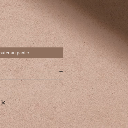
outer au panier
ante pour les peaux sensibles
e les rougeurs et les irritations
ron
omille