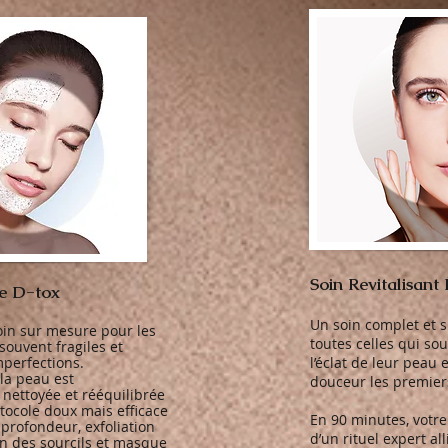
Soin Revitalisant
se D-tox
Un soin complet et 
oin sur mesure pour les
toutes celles qui so
souvent fragiles et
mperfections.
l’éclat de leur peau 
la peau est
douceur les premiers
nettoyée et rééquilibrée
tocole doux mais efficace
En 90 minutes, votre
 profondeur, exfoliation
d’un rituel expert al
ion des sourcils et masque