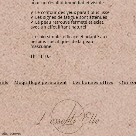
pour un résultat immédiat et visible.
✔ Le contour des yeux paraît plus lisse
✔ Les signes de fatigue sont atténués
✔ La peau retrouve fermeté et éclat,
avec un effet liftant naturel
Un soin simple, efficace et adapté aux
besoins spécifiques de la peau
masculine.
1h – 110.-
ents
Maquillage permanent
Les bonnes offres
Qui s
roits réservés