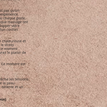
st pas qu’un
 expérience.
où chaque geste,
haque massage ont
lopper votre
d’un confort
 chaleureuse et
 le stress
z ce moment
ez le plaisir de
.
. Ce moment est
elâche les tensions
se la peau
 détente et un
ous)