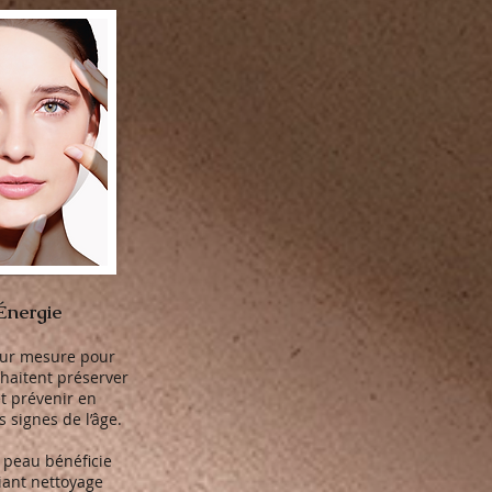
 Énergie
sur mesure pour
uhaitent préserver
et prévenir en
 signes de l’âge.
 peau bénéficie
liant nettoyage