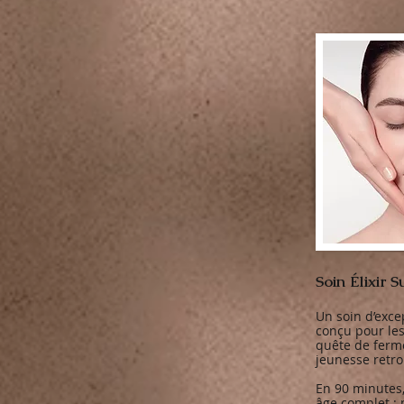
Soin Élixir 
Un soin d’exce
conçu pour le
quête de ferme
jeunesse retro
En 90 minutes, 
âge complet : 