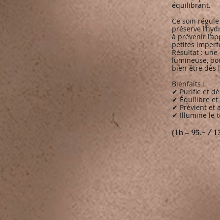
équilibrant.
Ce soin régule
préserve l’hyd
à prévenir l’a
petites imperf
Résultat : une 
lumineuse, pou
bien-être dès 
Bienfaits :
✔ Purifie et d
✔ Équilibre et
✔ Prévient et 
✔ Illumine le t
(1h – 95.- / 