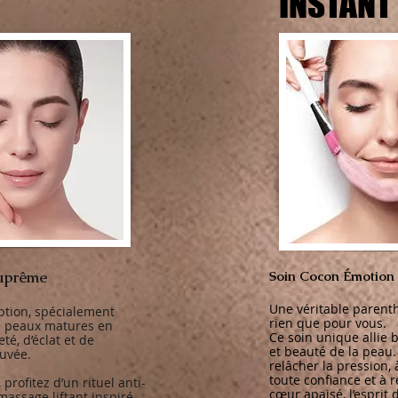
Suprême
Soin Cocon Émotion
Une véritable parent
ption, spécialement
rien que pour vous.
s peaux matures en
Ce soin unique allie 
té, d’éclat et de
et beauté de la peau. 
uvée.
relâcher la pression, 
toute confiance et à r
profitez d’un rituel anti-
cœur apaisé, l’esprit 
massage liftant inspiré