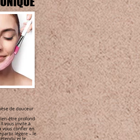
INSTANT UNIQUE
INSTANT UNIQUE
hèse de douceur
bien-être profond
Il vous invite à
à vous confier en
epartir légère – le
détendu et le