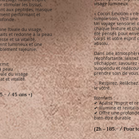
visage lumineux.
 stimuler les tissus,
nt aux peptides, masque
« Cocon Émotion » n’e
ment performant et
simple soin, c’est une
rofonde.
Un voyage sensoriel 
chaque texture et c
ne l’ovale du visage,
été pensés pour enve
raits et redonne à la peau
corps et votre esprit 
sse et sa vitalité.
absolu.
teint lumineux et une
iblement rajeunie.
Dans une atmosphère
réconfortante, laissez
s’échapper, savoure
ermit
suspendu et redécouvr
a peau
prendre soin de vous
vale du visage
t et vitalité
✨ Respirez. Relâchez
le vôtre.
5.- / 45 ans +)
Bienfaits :
✔ Apaise l’esprit et r
✔ Illumine et revitali
✔ Offre une profonde
bien-être durable
(2h – 185.- / Pour t