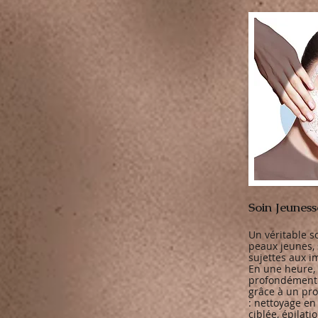
Soin Jeunes
Un véritable s
peaux jeunes, 
sujettes aux i
En une heure, 
profondément 
grâce à un pro
: nettoyage en
ciblée, épilat