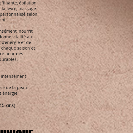
affinante, épilation
e la lèvre, massage
personnalisé selon
ent.
nsément, nourrit
onne vitalité au
t d’énergie et de
à chaque saison et
ure pour des
 durables.
t intensément
sse de la peau
t énergie
–45 ans)