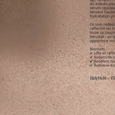
du Kobido pour
sérum repulpa
tenseur haute
hydratation p
Ce soin redessi
raffermit les t
toute sa souple
Résultat : un 
apparence vis
Bienfaits :
✔ Lifte et raff
✔ Redensifie l
✔ Redéfinit l’o
✔ Redonne écla
1h3(1h30 – 15