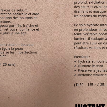
profond, exfoliation 
des sourcils et/ou d
 l’excès de sébum,
drainant et masque 
ratation naturelle et aide
les besoins du mom
pparition des boutons et
ections.
Ce soin hydrate inte
peau purifiée, fraîche et
r retrouver confiance et
en profondeur et red
le plus jeune âge.
teint. Véritable boos
lumière, il s’adapte 
peut être suivi en c
ésincruste en douceur
résultats visibles et
 régule la peau
apaise les imperfections
eint
​Bienfaits :
✔ Hydrate et nourri
13–25 ans)
✔ Illumine le teint
✔ Préserve la jeune
✔ Redonne vitalité e
(1h30 – 135.- / 25