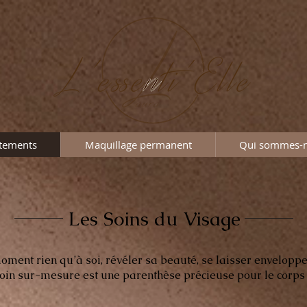
itements
Maquillage permanent
Qui sommes-
Les Soins du Visage
oment rien qu’à soi, révéler sa beauté, se laisser envelopp
in sur-mesure est une parenthèse précieuse pour le corps et