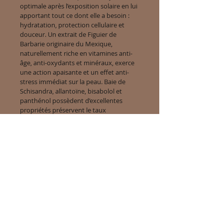
optimale après l’exposition solaire en lui 
apportant tout ce dont elle a besoin : 
hydratation, protection cellulaire et 
douceur. Un extrait de Figuier de 
Barbarie originaire du Mexique, 
naturellement riche en vitamines anti-
âge, anti-oxydants et minéraux, exerce 
une action apaisante et un effet anti-
stress immédiat sur la peau. Baie de 
Schisandra, allantoïne, bisabolol et 
panthénol possèdent d’excellentes 
propriétés préservent le taux 
d’hydratation de la peau et stimulent la 
régénération cutanée.
BIENFAITS
Hydratation intense
PRINCIPAUX ACTIFS
Effet apaisant
Extrait de Figuier de Barbarie 
INFORMATIONS PRODUIT
originaire du Mexique