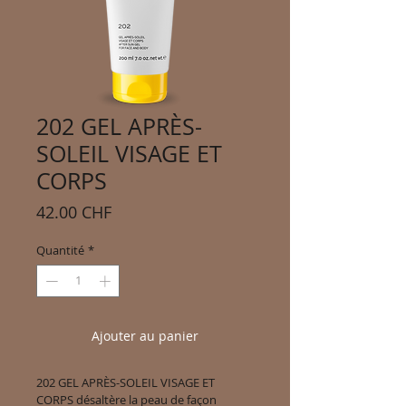
202 GEL APRÈS-
SOLEIL VISAGE ET
CORPS
Prix
42.00 CHF
Quantité
*
Ajouter au panier
202 GEL APRÈS-SOLEIL VISAGE ET 
CORPS désaltère la peau de façon 