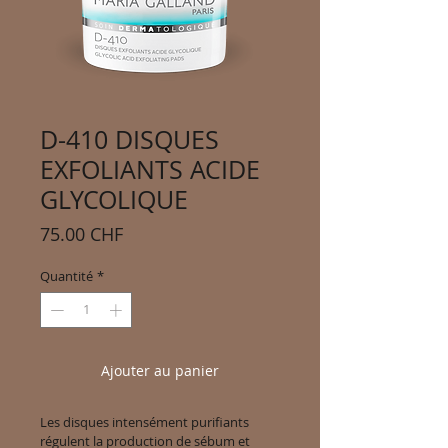
D-410 DISQUES
EXFOLIANTS ACIDE
GLYCOLIQUE
Prix
75.00 CHF
Quantité
*
Ajouter au panier
Les disques intensément purifiants 
régulent la production de sébum et 