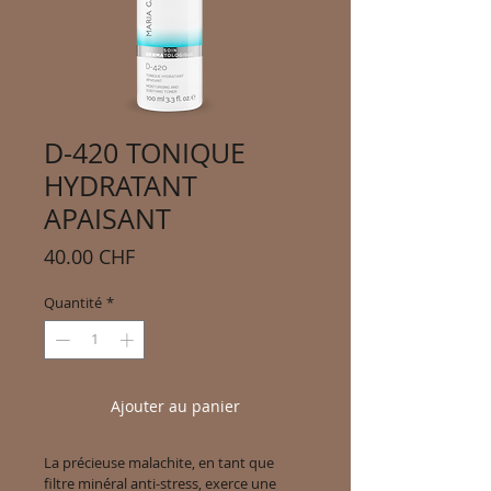
D-420 TONIQUE
HYDRATANT
APAISANT
Prix
40.00 CHF
Quantité
*
Ajouter au panier
La précieuse malachite, en tant que 
filtre minéral anti-stress, exerce une 